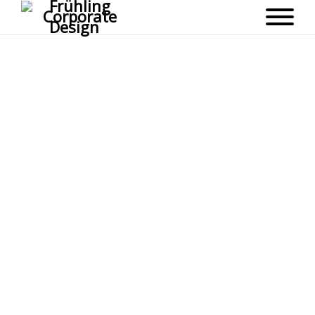
Fairtrade International
Gestaltungskonzept für Printmedien
Fairtrade beauftragte uns ein Gestaltungskonzept für die
weltweite Printkommunikation zu entwickeln. Vom
Geschäftsbericht bis zum Flyer wurden für sämtliche
Publikationen Gestaltungsvorlagen entwickelt, welche die
Marke klar und prägnant kommunizieren, aber den
einzelnen Ländern Freiraum für eine eigene visuelle Sprache
lassen.
KUNDE
Fairtrade International