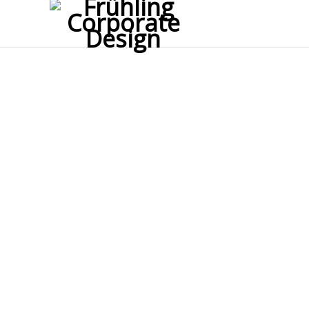
01_Voith_CommsCockpit_
27. JUNI 2017